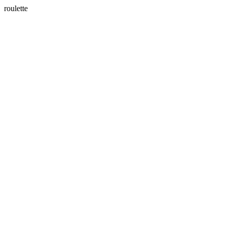
roulette