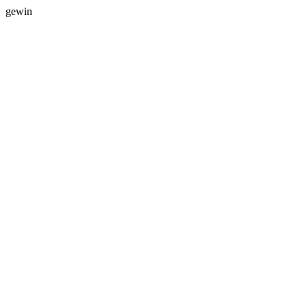
gewin