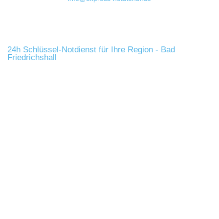
24h Schlüssel-Notdienst für Ihre Region - Bad
Friedrichshall
Türöffnung schnell und
unkompliziert vom
Öffnungsspezialisten
Sie haben Fragen und Anregungen?
Rufen Sie uns an, wir helfen Ihnen gerne weiter.