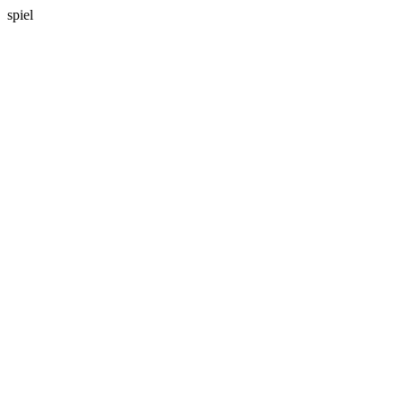
spiel