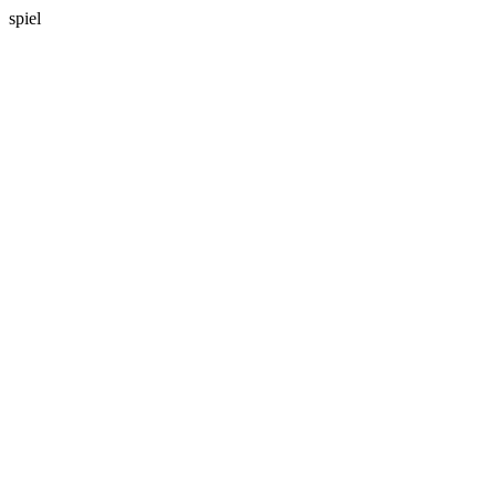
spiel