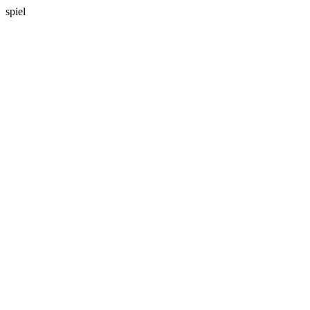
spiel