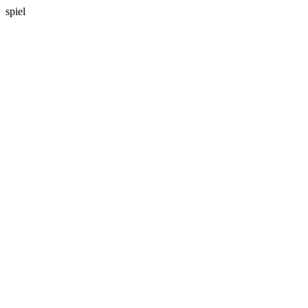
spiel